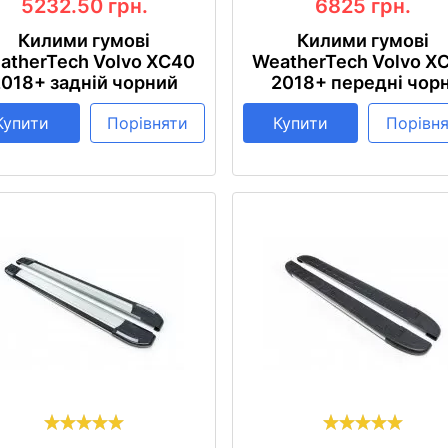
5232.50
грн.
6825
грн.
Килими гумові
Килими гумові
atherTech Volvo XC40
WeatherTech Volvo X
2018+ задній чорний
2018+ передні чорн
Купити
Порівняти
Купити
Порівн