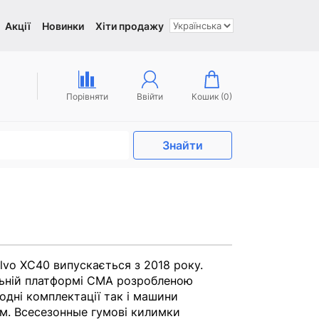
Акції
Новинки
Хіти продажу
Порівняти
Ввійти
Кошик (
0
)
Знайти
vo XC40 випускається з 2018 року.
льній платформі CMA розробленою
водні комплектації так і машини
ом. Всесезонные гумові килимки