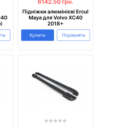
6142.50
грн.
Підніжки алюмінієві Ercul
C40
Maya для Volvo XC40
і
2018+
яти
Купити
Порівняти