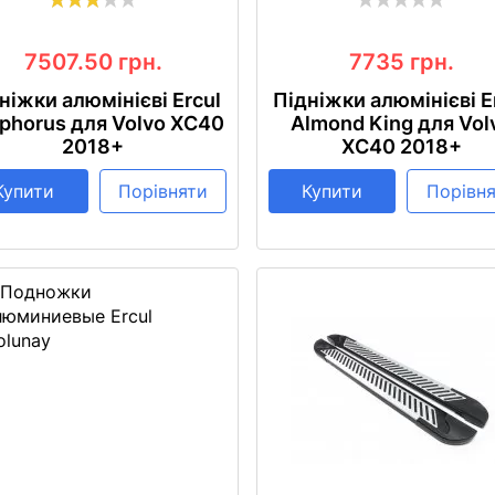
7507.50
грн.
7735
грн.
ніжки алюмінієві Ercul
Підніжки алюмінієві E
phorus для Volvo XC40
Almond King для Vol
2018+
XC40 2018+
Купити
Порівняти
Купити
Порівн