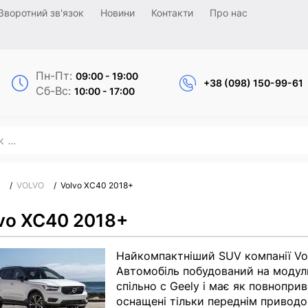
Зворотний зв'язок
Новини
Контакти
Про нас
Пн-Пт:
09:00 - 19:00
+38 (098) 150-99-61
Сб-Вс:
10:00 - 17:00
/
VOLVO
/
Volvo XC40 2018+
vo XC40 2018+
Найкомпактніший SUV компанії Vol
Автомобіль побудований на моду
спільно c Geely і має як повнопри
оснащені тільки переднім привод