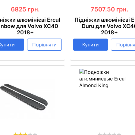
6825
грн.
7507.50
грн.
ніжки алюмінієві Ercul
Підніжки алюмінієві E
inbow для Volvo XC40
Duru для Volvo XC4
2018+
2018+
Купити
Порівняти
Купити
Порівн