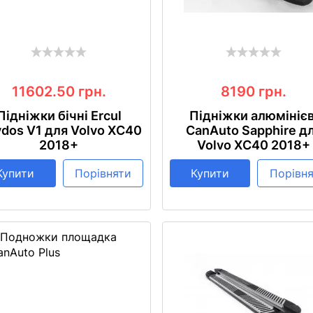
11602.50
грн.
8190
грн.
Підніжки бічні Ercul
Підніжки алюмінієв
dos V1 для Volvo XC40
CanAuto Sapphire д
2018+
Volvo XC40 2018+
Купити
Порівняти
Купити
Порівн