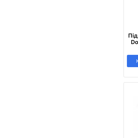
Під
Do