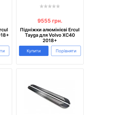
9555
грн.
rcul
Підніжки алюмінієві Ercul
018+
Tayga для Volvo XC40
2018+
яти
Купити
Порівняти