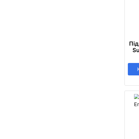
Під
Su