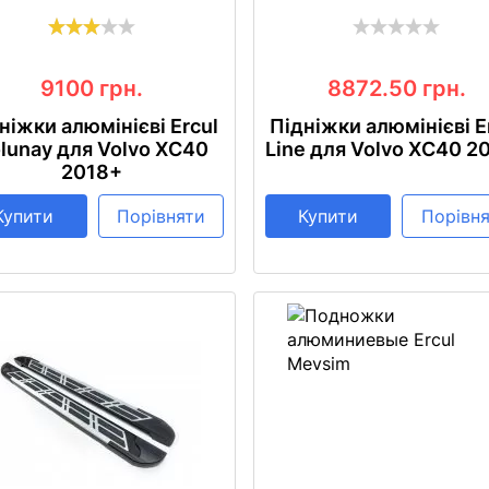
9100
грн.
8872.50
грн.
ніжки алюмінієві Ercul
Підніжки алюмінієві E
lunay для Volvo XC40
Line для Volvo XC40 2
2018+
Купити
Порівняти
Купити
Порівн