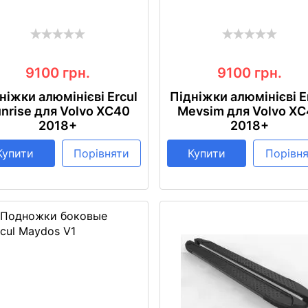
9100
грн.
9100
грн.
ніжки алюмінієві Ercul
Підніжки алюмінієві E
nrise для Volvo XC40
Mevsim для Volvo X
2018+
2018+
Купити
Порівняти
Купити
Порівн