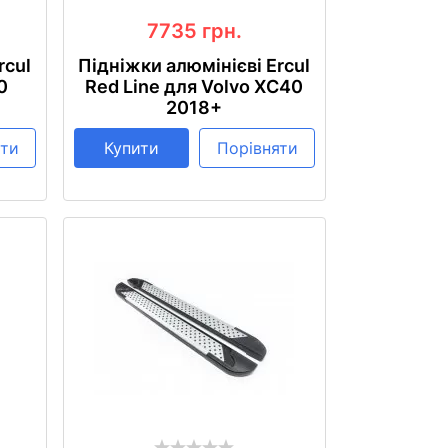
7735
грн.
rcul
Підніжки алюмінієві Ercul
0
Red Line для Volvo XC40
2018+
яти
Купити
Порівняти