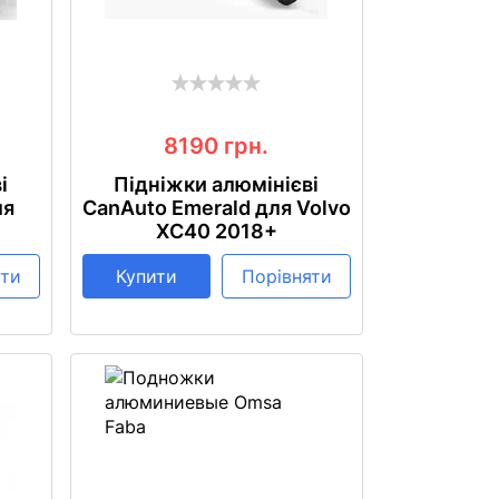
8190
грн.
і
Підніжки алюмінієві
ля
CanAuto Emerald для Volvo
XC40 2018+
яти
Купити
Порівняти