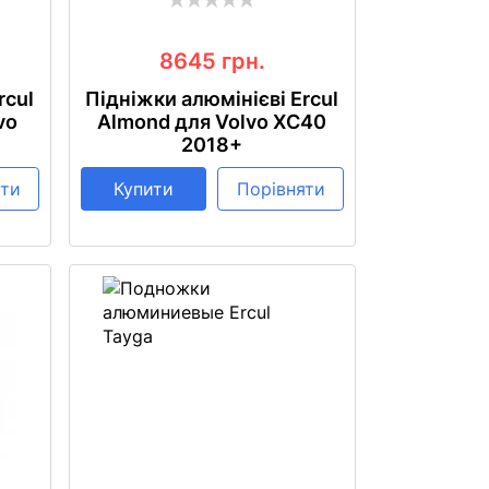
8645
грн.
rcul
Підніжки алюмінієві Ercul
vo
Almond для Volvo XC40
2018+
яти
Купити
Порівняти