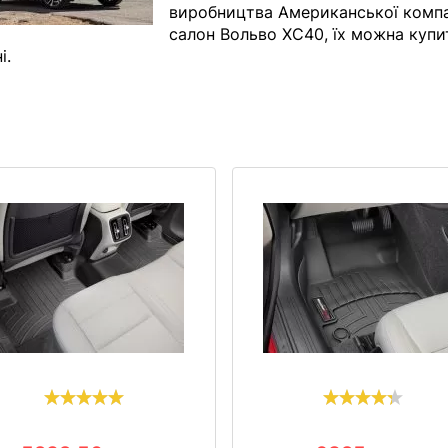
виробництва Американської компан
салон Вольво ХС40, їх можна купит
і.