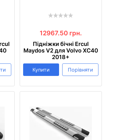
12967.50
грн.
rcul
Підніжки бічні Ercul
C40
Maydos V2 для Volvo XC40
2018+
яти
Купити
Порівняти