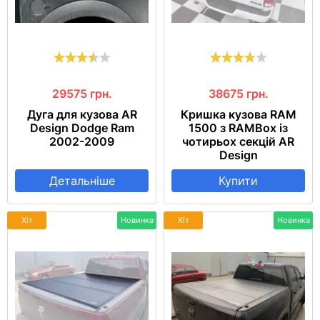
29575
грн.
38675
грн.
Дуга для кузова AR
Кришка кузова RAM
Design Dodge Ram
1500 з RAMBox із
2002-2009
чотирьох секцій AR
Design
Детальніше
Купити
Хіт
Новинка
Хіт
Новинка