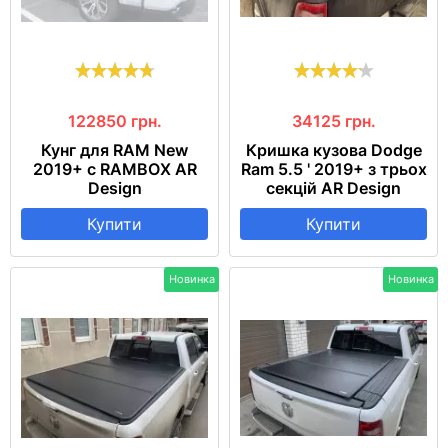
122850
грн.
34125
грн.
Кунг для RAM New
Кришка кузова Dodge
2019+ с RAMBOX AR
Ram 5.5 ' 2019+ з трьох
Design
секцій AR Design
Купити
Купити
Новинка
Новинка