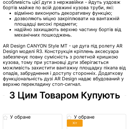
особливість цієї дуги з нержавійки - йдуть уздовж
бортів майже по всій довжині кузова труби, які:
відмінно виконують декоративну функцію;
дозволяють міцно закріплювати на вантажній
площадці високі предмети;
надійно захищають верхню частину бортів від
механічних пошкоджень.
AR Design CANYON Style MT - це дуга під ролету AR
Design моделі R3. Конструкція кріплень аксесуара
забезпечує повну сумісність з ролетной кришкою
кузова, тому при установці дуги зберігається
можливість захистити вантажну площадку пікапа від
опадів, забруднення і доступу сторонніх. Додаткову
функціональність дузі AR Design надає вбудований у
верхню перекладину стоп-сигнал.
З Цим Товаром Купують
У обране
У обране
Хіт