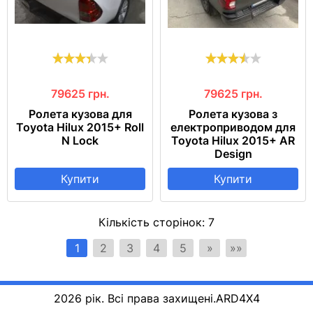
79625
грн.
79625
грн.
Ролета кузова для
Ролета кузова з
Toyota Hilux 2015+ Roll
електроприводом для
N Lock
Toyota Hilux 2015+ AR
Design
Купити
Купити
Кількість сторінок:
7
1
2
3
4
5
»
»»
2026 рік. Всі права захищені.
ARD4X4