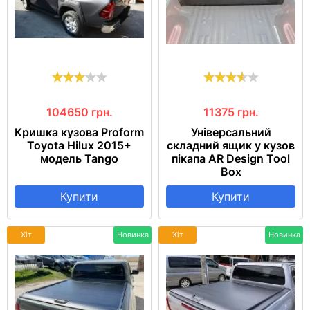
104650
грн.
11375
грн.
Кришка кузова Proform
Універсальний
Toyota Hilux 2015+
складний ящик у кузов
модель Tango
пікапа AR Design Tool
Box
Купити
Купити
Хіт
Новинка
Хіт
Новинка