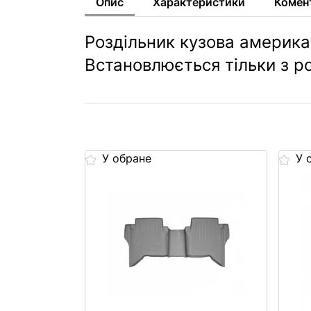
Опис
Характеристики
Комен
Роздільник кузова американ
Встановлюється тільки з ро
У обране
У 