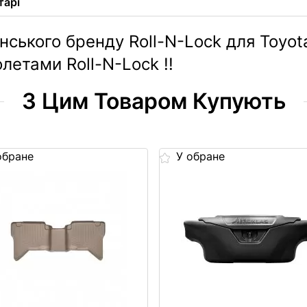
тарі
ського бренду Roll-N-Lock для Toyota
летами Roll-N-Lock !!
З Цим Товаром Купують
обране
У обране