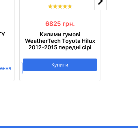
6825
грн.
4
TY
Килими гумові
Кил
WeatherTech Toyota Hilux
WeatherTe
2012-2015 передні сірі
2005-201
Купити
ення