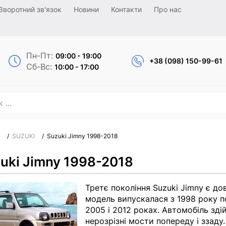
Зворотний зв'язок
Новини
Контакти
Про нас
Пн-Пт:
09:00 - 19:00
+38 (098) 150-99-61
Сб-Вс:
10:00 - 17:00
/
SUZUKI
/
Suzuki Jimny 1998-2018
uki Jimny 1998-2018
Третє покоління Suzuki Jimny є до
модель випускалася з 1998 року по
2005 і 2012 роках. Автомобіль зд
нерозрізні мости попереду і ззаду