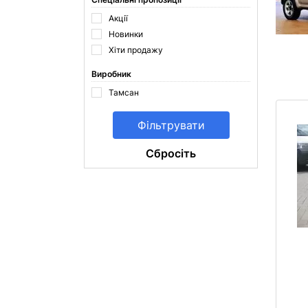
Акції
Новинки
Хіти продажу
Виробник
Тамсан
Cбросіть