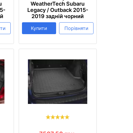
u
WeatherTech Subaru
5-
Legacy / Outback 2015-
ий
2019 задній чорний
яти
Купити
Порівняти