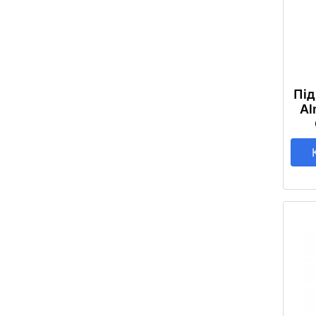
Під
Al