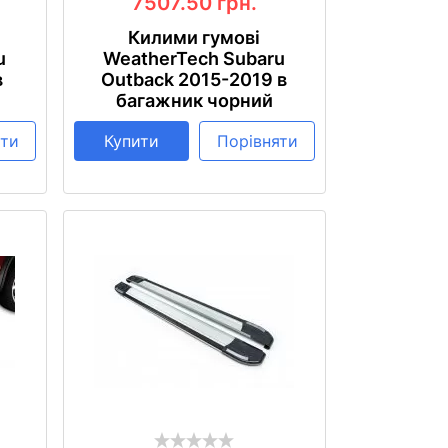
7507.50
грн.
Килими гумові
u
WeatherTech Subaru
в
Outback 2015-2019 в
багажник чорний
яти
Купити
Порівняти