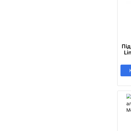
Під
Li