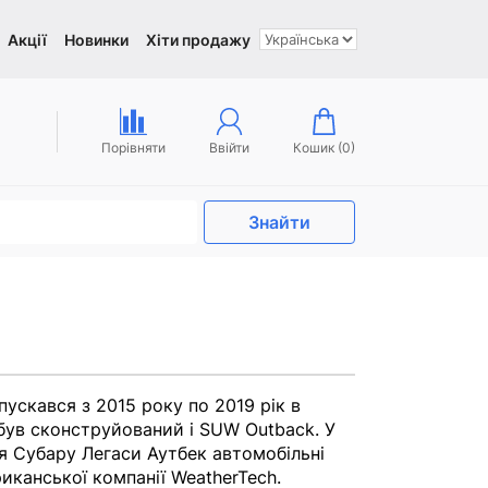
Акції
Новинки
Хіти продажу
Порівняти
Ввійти
Кошик (
0
)
Знайти
ускався з 2015 року по 2019 рік в
 був сконструйований і SUW Outback. У
я Субару Легаси Аутбек автомобільні
канської компанії WeatherTech.