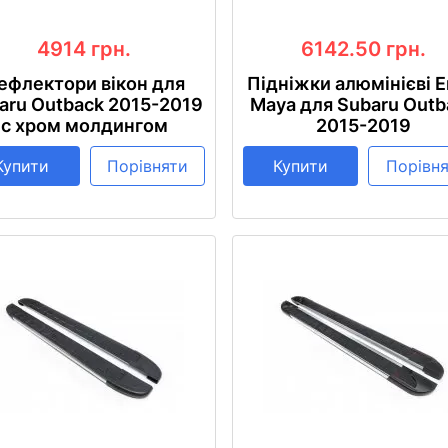
4914
грн.
6142.50
грн.
ефлектори вікон для
Підніжки алюмінієві E
aru Outback 2015-2019
Maya для Subaru Outb
с хром молдингом
2015-2019
Купити
Порівняти
Купити
Порівн