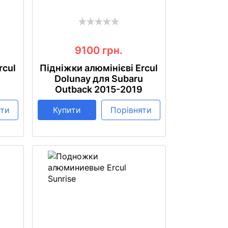
9100
грн.
rcul
Підніжки алюмінієві Ercul
u
Dolunay для Subaru
9
Outback 2015-2019
яти
Купити
Порівняти