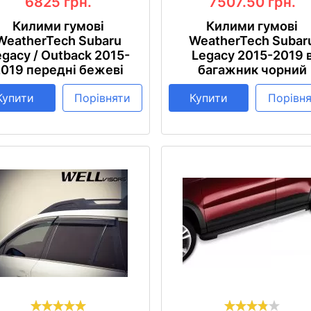
6825
грн.
7507.50
грн.
Килими гумові
Килими гумові
WeatherTech Subaru
WeatherTech Subar
egacy / Outback 2015-
Legacy 2015-2019 
2019 передні бежеві
багажник чорний
Купити
Порівняти
Купити
Порівн