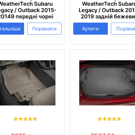
WeatherTech Subaru
WeatherTech Subar
egacy / Outback 2015-
Legacy / Outback 201
20149 передні чорні
2019 задній бежев
тальніше
Порівняти
Купити
Порівн