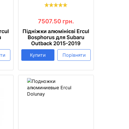
7507.50
грн.
rcul
Підніжки алюмінієві Ercul
u
Bosphorus для Subaru
9
Outback 2015-2019
яти
Купити
Порівняти