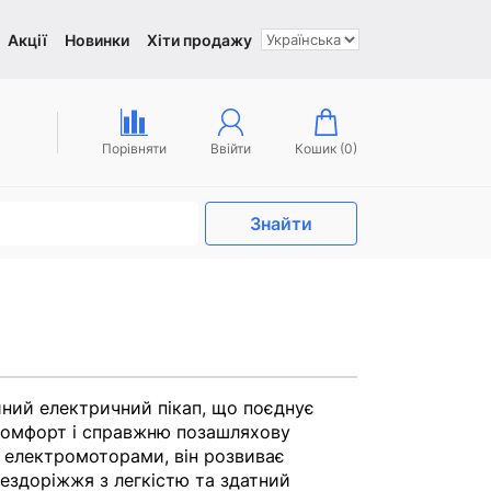
Акції
Новинки
Хіти продажу
Порівняти
Ввійти
Кошик (
0
)
Знайти
ійний електричний пікап, що поєднує
 комфорт і справжню позашляхову
 електромоторами, він розвиває
ездоріжжя з легкістю та здатний