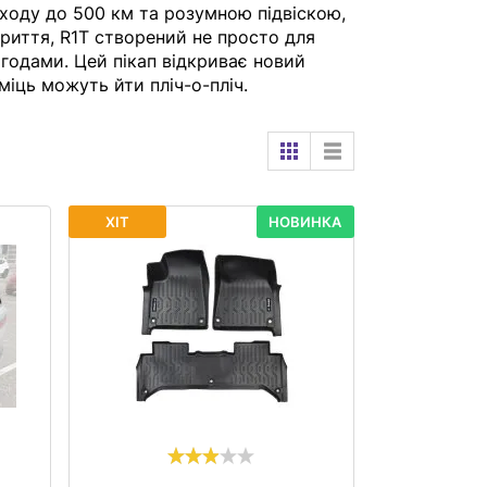
 ходу до 500 км та розумною підвіскою,
риття, R1T створений не просто для
игодами. Цей пікап відкриває новий
 міць можуть йти пліч-о-пліч.
ХІТ
НОВИНКА