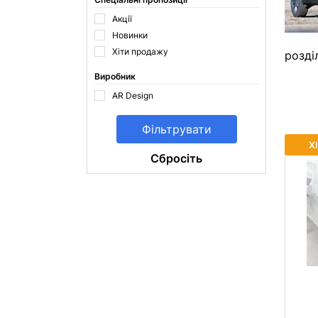
Акції
Новинки
Хіти продажу
розді
Виробник
AR Design
Х
Cбросіть