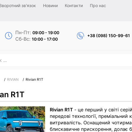
Зворотний зв'язок
Новини
Контакти
Про нас
Пн-Пт:
09:00 - 19:00
+38 (098) 150-99-61
Сб-Вс:
10:00 - 17:00
/
RIVIAN
/
Rivian R1T
ian R1T
Rivian R1T
- це перший у світі сер
передові технології, преміальний
витривалість. Оснащений чотирма
блискавичне прискорення, долає б