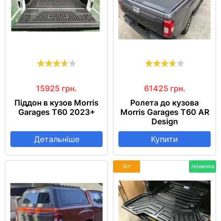
15925
грн.
61425
грн.
Піддон в кузов Morris
Ролета до кузова
Garages T60 2023+
Morris Garages T60 AR
Design
Детальніше
Купити
Хіт
Новинка