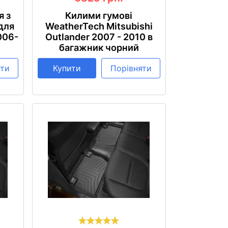
я з
Килими гумові
для
WeatherTech Mitsubishi
006-
Outlander 2007 - 2010 в
багажник чорний
яти
Купити
Порівняти