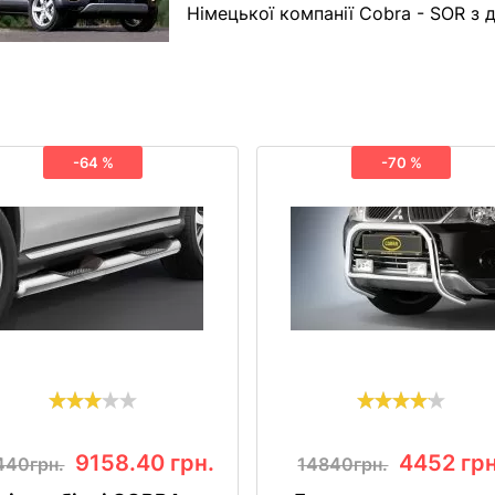
Німецької компанії Cobra - SOR з 
-64 %
-70 %
9158.40
грн.
4452
грн
440грн.
14840грн.