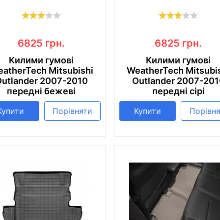
6825
грн.
6825
грн.
Килими гумові
Килими гумові
atherTech Mitsubishi
WeatherTech Mitsubi
utlander 2007-2010
Outlander 2007-20
передні бежеві
передні сірі
Купити
Порівняти
Купити
Порівн