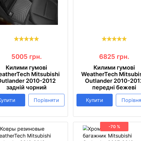
5005
грн.
6825
грн.
Килими гумові
Килими гумові
atherTech Mitsubishi
WeatherTech Mitsubi
Outlander 2010-2012
Outlander 2010-201
задній чорний
передні бежеві
Купити
Порівняти
Купити
Порівн
-70 %