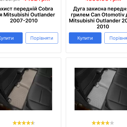
ахист передній Cobra
Дуга захисна передн
я Mitsubishi Outlander
грилем Can Otomotiv 
2007-2010
Mitsubishi Outlander 2
2010
Купити
Порівняти
Купити
Порівн