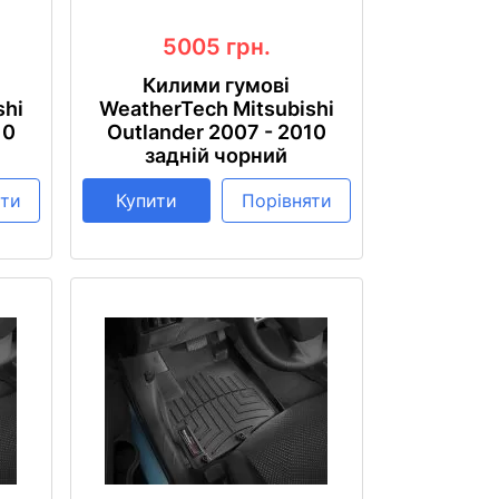
5005
грн.
Килими гумові
shi
WeatherTech Mitsubishi
10
Outlander 2007 - 2010
задній чорний
яти
Купити
Порівняти