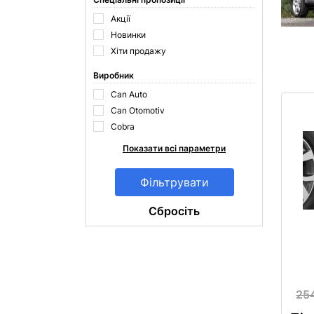
Акції
Новинки
Хіти продажу
Виробник
Can Auto
Can Otomotiv
Cobra
Показати всі параметри
Cбросіть
25