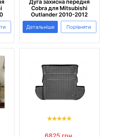
ня
Дуга захисна передня
i
Cobra для Mitsubishi
10
Outlander 2010-2012
яти
Детальніше
Порівняти
6825
грн.