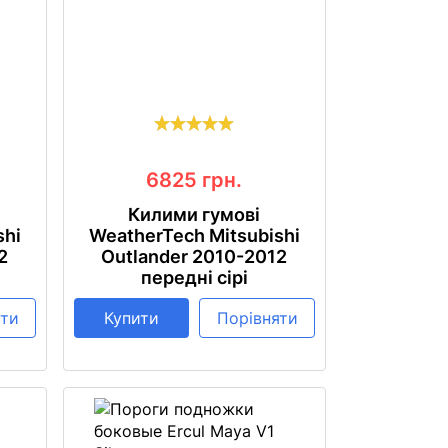
6825
грн.
Килими гумові
shi
WeatherTech Mitsubishi
2
Outlander 2010-2012
передні сірі
яти
Купити
Порівняти