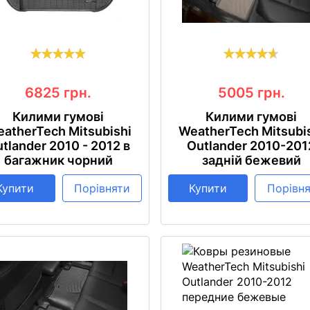
6825
грн.
5005
грн.
Килими гумові
Килими гумові
atherTech Mitsubishi
WeatherTech Mitsubi
tlander 2010 - 2012 в
Outlander 2010-201
багажник чорний
задній бежевий
Купити
Порівняти
Купити
Порівн