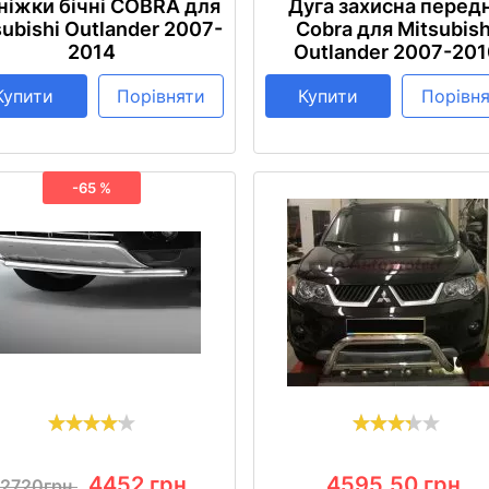
ніжки бічні COBRA для
Дуга захисна перед
subishi Outlander 2007-
Cobra для Mitsubish
2014
Outlander 2007-20
Купити
Порівняти
Купити
Порівн
-65 %
4452
грн.
4595.50
грн.
12720грн.