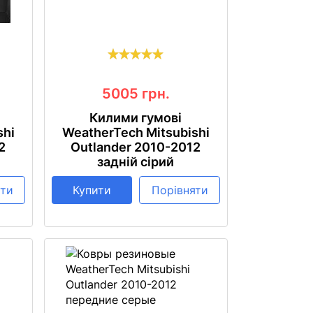
5005
грн.
Килими гумові
shi
WeatherTech Mitsubishi
2
Outlander 2010-2012
задній сірий
яти
Купити
Порівняти