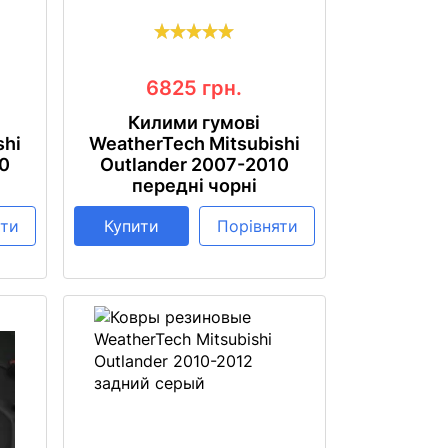
6825
грн.
Килими гумові
shi
WeatherTech Mitsubishi
10
Outlander 2007-2010
передні чорні
яти
Купити
Порівняти