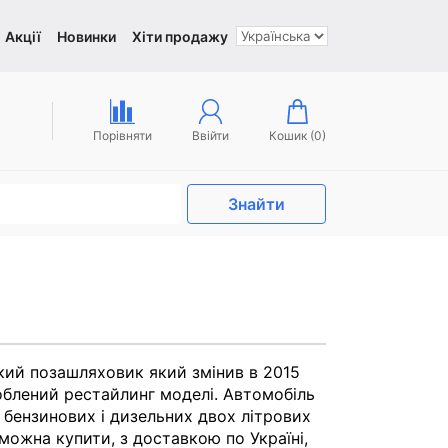
Акції
Новинки
Хіти продажу
Порівняти
Ввійти
Кошик (
0
)
Знайти
икий позашляховик який змінив в 2015
зроблений рестайлинг моделі. Автомобіль
ензинових і дизельних двох літрових
можна купити, з доставкою по Україні,