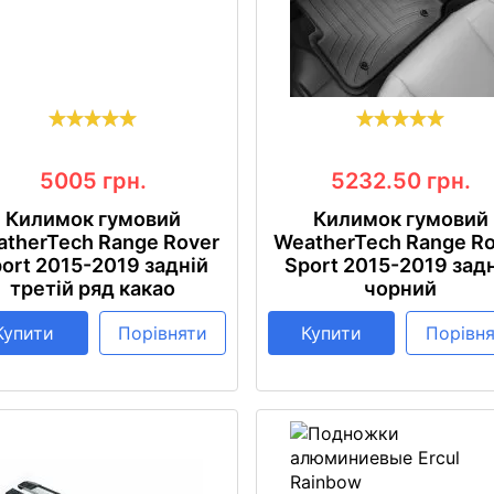
5005
грн.
5232.50
грн.
Килимок гумовий
Килимок гумовий
therTech Range Rover
WeatherTech Range R
ort 2015-2019 задній
Sport 2015-2019 зад
третій ряд какао
чорний
Купити
Порівняти
Купити
Порівн