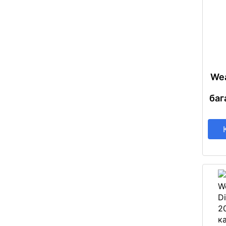
Wea
баг