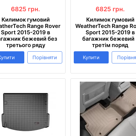
6825
грн.
6825
грн.
Килимок гумовий
Килимок гумовий
therTech Range Rover
WeatherTech Range R
Sport 2015-2019 в
Sport 2015-2019 в
агажник бежевий без
багажник бежевий 
третього ряду
третім поряд
Купити
Порівняти
Купити
Порівн