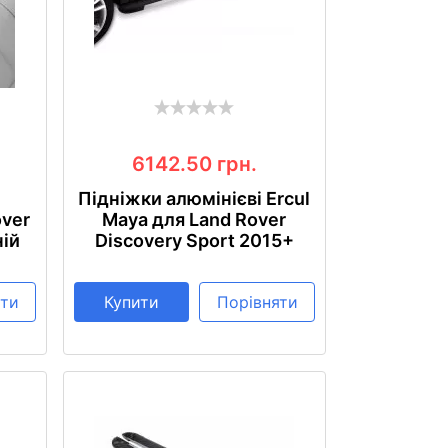
6142.50
грн.
Підніжки алюмінієві Ercul
over
Maya для Land Rover
ній
Discovery Sport 2015+
яти
Купити
Порівняти