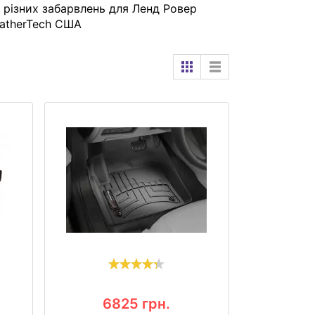
к різних забарвлень для Ленд Ровер
atherTech США
6825
грн.