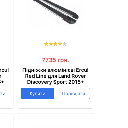
7735
грн.
rcul
Підніжки алюмінієві Ercul
r
Red Line для Land Rover
5+
Discovery Sport 2015+
яти
Купити
Порівняти