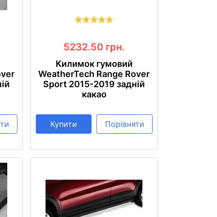
5232.50
грн.
Килимок гумовий
over
WeatherTech Range Rover
ній
Sport 2015-2019 задній
какао
яти
Купити
Порівняти