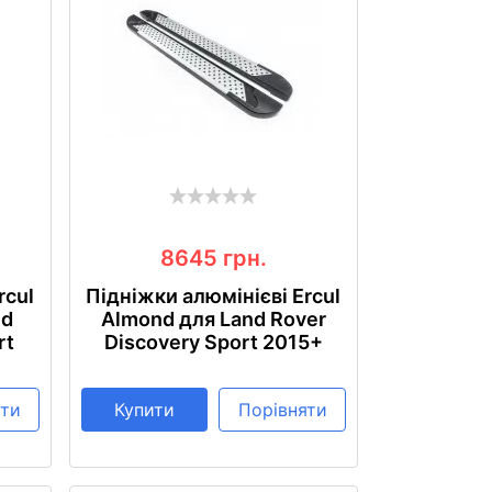
8645
грн.
rcul
Підніжки алюмінієві Ercul
nd
Almond для Land Rover
rt
Discovery Sport 2015+
яти
Купити
Порівняти