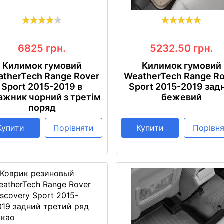
6825
грн.
5232.50
грн.
Килимок гумовий
Килимок гумовий
therTech Range Rover
WeatherTech Range R
Sport 2015-2019 в
Sport 2015-2019 зад
ажник чорний з третім
бежевий
поряд
Купити
Порівняти
Купити
Порівн