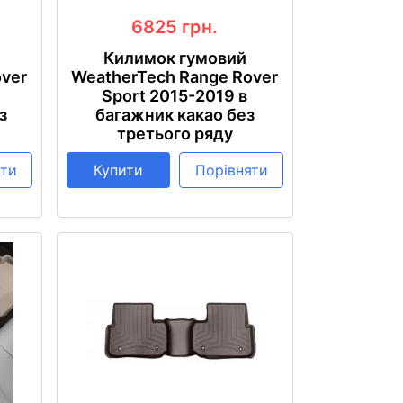
6825
грн.
Килимок гумовий
over
WeatherTech Range Rover
Sport 2015-2019 в
з
багажник какао без
третього ряду
яти
Купити
Порівняти