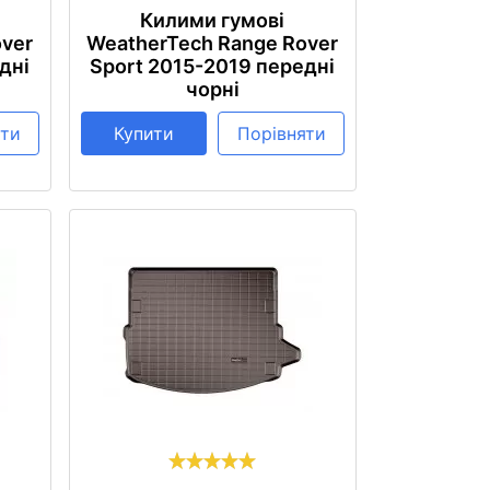
Килими гумові
over
WeatherTech Range Rover
дні
Sport 2015-2019 передні
чорні
яти
Купити
Порівняти