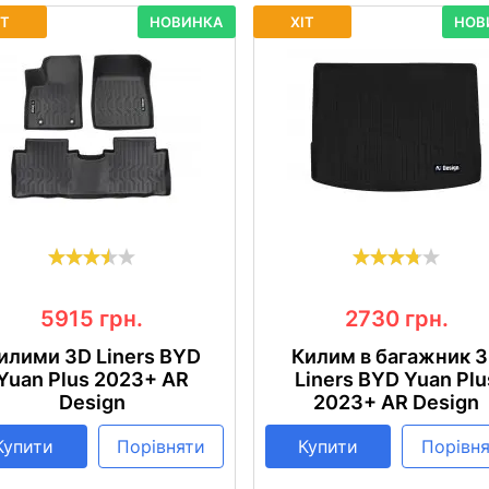
ІТ
НОВИНКА
ХІТ
НОВ
5915
грн.
2730
грн.
илими 3D Liners BYD
Килим в багажник 
Yuan Plus 2023+ AR
Liners BYD Yuan Plu
Design
2023+ AR Design
Купити
Порівняти
Купити
Порівн