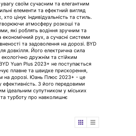
 увагу своїм сучасним та елегантним
стильні елементи та ефектний вигляд
 хто цінує індивідуальність та стиль.
 створюючи атмосферу розкоші та
ми, які роблять водіння зручним та
 економічний рух, а сучасні системи
неності та задоволення на дорозі. BYD
для довкілля. Його електрична сила
 екологічно дружнім та стійким
BYD Yuan Plus 2023+ не поступається
чує плавне та швидке прискорення,
 на дорозі. Юань Плюс 2023+ - це
ну ефективність. З його передовими
им ідеальним супутником у міських
я та турботу про навколишнє