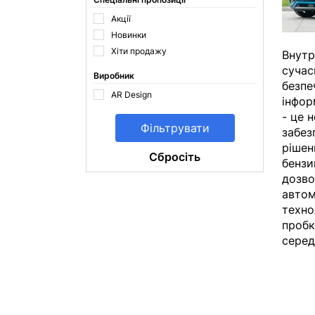
Акції
Новинки
Хіти продажу
Внутр
сучас
Виробник
безпе
AR Design
інфор
- це 
забез
рішен
Cбросіть
бензи
дозво
автом
техно
пробк
серед