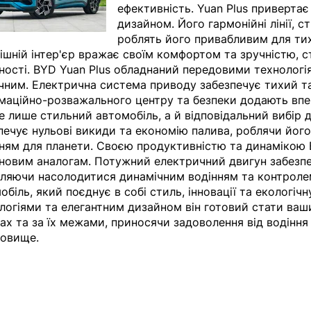
ефективність. Yuan Plus привертає
дизайном. Його гармонійні лінії, 
роблять його привабливим для тих,
ішній інтер'єр вражає своїм комфортом та зручністю,
ності. BYD Yuan Plus обладнаний передовими технологія
чним. Електрична система приводу забезпечує тихий та
маційно-розважального центру та безпеки додають впев
не лише стильний автомобіль, а й відповідальний вибір 
печує нульові викиди та економію палива, роблячи його
ням для планети. Своєю продуктивністю та динамікою 
новим аналогам. Потужний електричний двигун забезпе
ляючи насолодитися динамічним водінням та контролем
обіль, який поєднує в собі стиль, інновації та екологіч
логіями та елегантним дизайном він готовий стати ваш
ах та за їх межами, приносячи задоволення від водінн
овище.