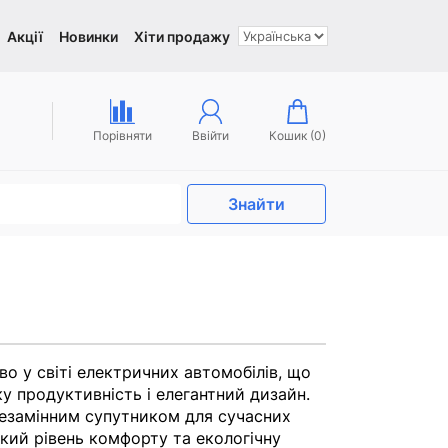
Акції
Новинки
Хіти продажу
Порівняти
Ввійти
Кошик (
0
)
Знайти
во у світі електричних автомобілів, що
ку продуктивність і елегантний дизайн.
езамінним супутником для сучасних
кий рівень комфорту та екологічну