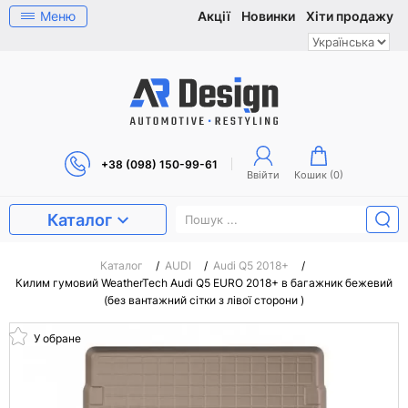
Меню
Акції
Новинки
Хіти продажу
+38 (098) 150-99-61
Ввійти
Кошик (
0
)
Каталог
Каталог
/
AUDI
/
Audi Q5 2018+
/
Килим гумовий WeatherTech Audi Q5 EURO 2018+ в багажник бежевий
(без вантажний сітки з лівої сторони )
У обране