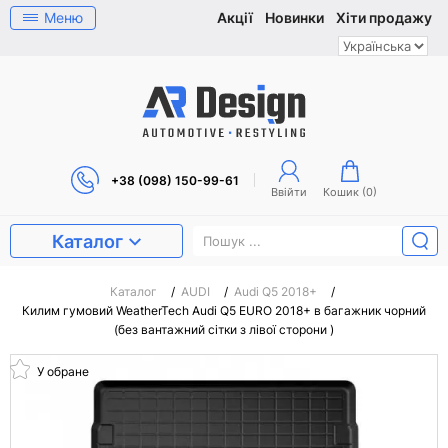
Меню
Акції
Новинки
Хіти продажу
+38 (098) 150-99-61
Ввійти
Кошик (
0
)
Каталог
Каталог
/
AUDI
/
Audi Q5 2018+
/
Килим гумовий WeatherTech Audi Q5 EURO 2018+ в багажник чорний
(без вантажний сітки з лівої сторони )
У обране