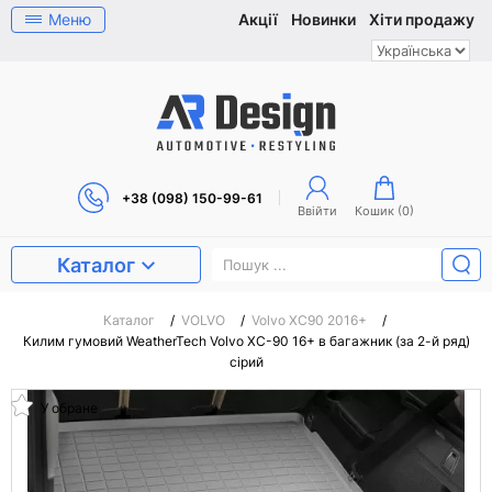
Меню
Акції
Новинки
Хіти продажу
+38 (098) 150-99-61
Ввійти
Кошик (
0
)
Каталог
Каталог
/
VOLVO
/
Volvo XC90 2016+
/
Килим гумовий WeatherTech Volvo XC-90 16+ в багажник (за 2-й ряд)
сірий
У обране