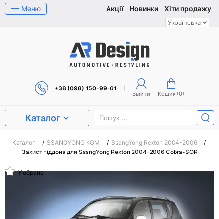
Меню
Акції
Новинки
Хіти продажу
+38 (098) 150-99-61
Ввійти
Кошик (
0
)
Каталог
Каталог
/
SSANGYONG KGM
/
SsangYong Rexton 2004-2006
/
Захист піддона для SsangYong Rexton 2004-2006 Cobra-SOR
У обране