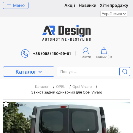
Меню
Акції
Новинки
Хіти продажу
+38 (098) 150-99-61
Ввійти
Кошик (
0
)
Каталог
Каталог
/
OPEL
/
Opel Vivaro
/
Захист задній одинарний для Opel Vivaro
У обране