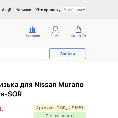
Акції
Новинки
Хіти продажу
Порівняти
Ввійти
Кошик (
0
)
Знайти
изька для Nissan Murano
ra-SOR
.
Артикул:
COB_NIS1551
Є в наявності
.