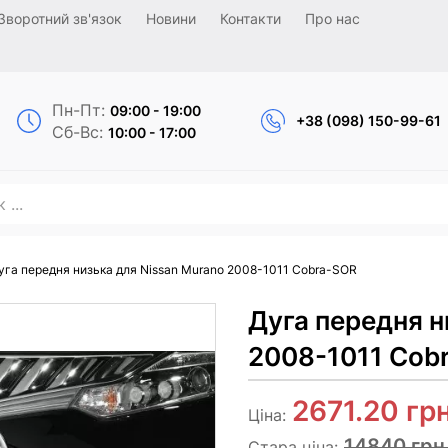
Зворотний зв'язок
Новини
Контакти
Про нас
Пн-Пт:
09:00 - 19:00
+38 (098) 150-99-61
Сб-Вс:
10:00 - 17:00
уга передня низька для Nissan Murano 2008-1011 Cobra-SOR
Дуга передня н
2008-1011 Cob
2671.20
грн
Ціна:
14840 грн
Стара ціна: