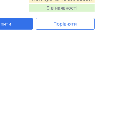
Є в наявності
упити
Порівняти