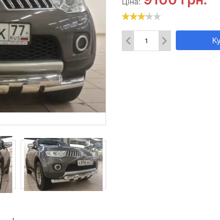
Ціна:
К