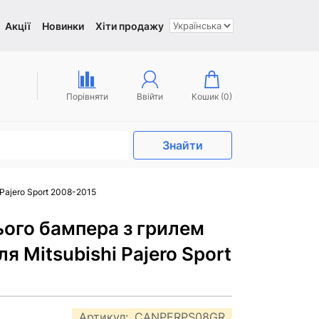
Акції
Новинки
Хіти продажу
Порівняти
Ввійти
Кошик (
0
)
Знайти
Pajero Sport 2008-2015
ього бампера з грилем
я Mitsubishi Pajero Sport
Артикул:
CANPERPS08GR