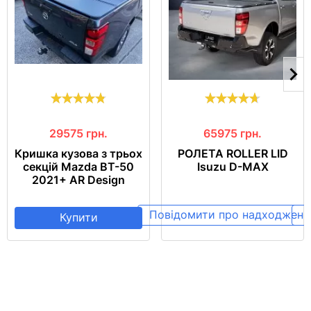
29575
грн.
65975
грн.
Кришка кузова з трьох
РОЛЕТА ROLLER LID
секцій Mazda BT-50
Isuzu D-MAX
2021+ AR Design
Повідомити про надходженн
П
Купити