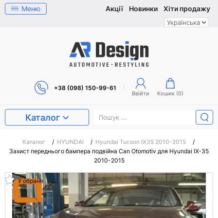
Меню
Акції
Новинки
Хіти продажу
+38 (098) 150-99-61
Ввійти
Кошик (
0
)
Каталог
Каталог
/
HYUNDAI
/
Hyundai Tucson IX35 2010-2015
/
Захист переднього бампера подвійна Can Otomotiv для Hyundai IX-35
2010-2015
У обране