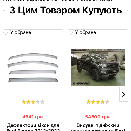
З Цим Товаром Купують
У обране
У обране
4641
грн.
54600
грн.
Дефлектори вікон для
Висувні підніжки з
Ford Ranger 2012-2022
електроприводом Ford