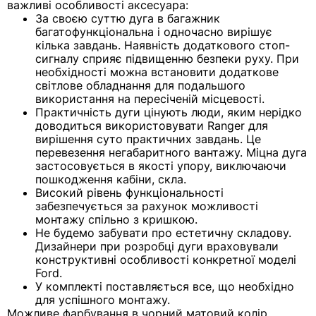
важливі особливості аксесуара:
За своєю суттю дуга в багажник
багатофункціональна і одночасно вирішує
кілька завдань. Наявність додаткового стоп-
сигналу сприяє підвищенню безпеки руху. При
необхідності можна встановити додаткове
світлове обладнання для подальшого
використання на пересіченій місцевості.
Практичність дуги цінують люди, яким нерідко
доводиться використовувати Ranger для
вирішення суто практичних завдань. Це
перевезення негабаритного вантажу. Міцна дуга
застосовується в якості упору, виключаючи
пошкодження кабіни, скла.
Високий рівень функціональності
забезпечується за рахунок можливості
монтажу спільно з кришкою.
Не будемо забувати про естетичну складову.
Дизайнери при розробці дуги враховували
конструктивні особливості конкретної моделі
Ford.
У комплекті поставляється все, що необхідно
для успішного монтажу.
Можливе фарбування в чорний матовий колір.