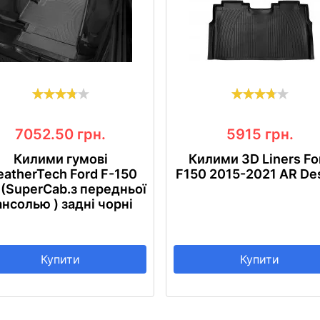
7052.50
грн.
5915
грн.
Килими гумові
Килими 3D Liners Fo
atherTech Ford F-150
F150 2015-2021 AR De
 (SuperCab.з передньої
ансолью ) задні чорні
Купити
Купити