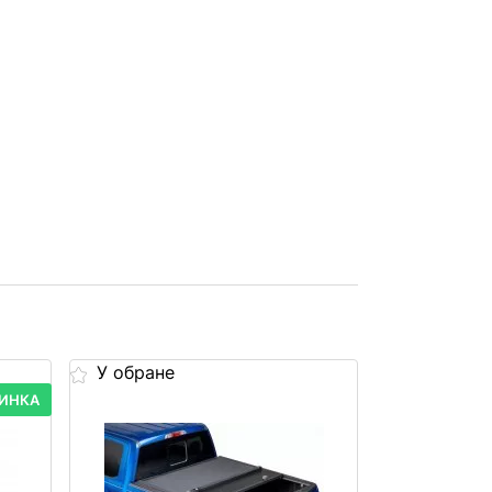
У обране
У обране
ИНКА