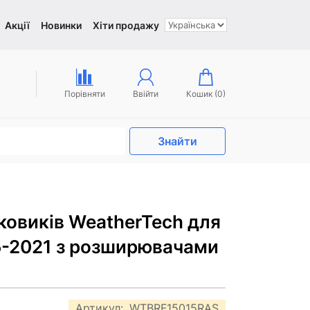
Акції
Новинки
Хіти продажу
Порівняти
Ввійти
Кошик (
0
)
Знайти
ковиків WeatherTech для
15-2021 з розширювачами
Артикул:
WTBRF15015RAS