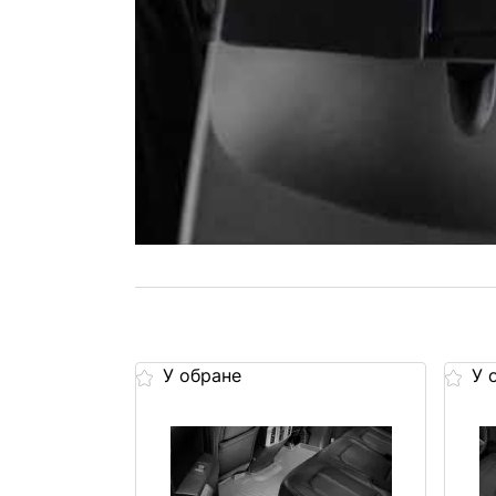
У обране
У 