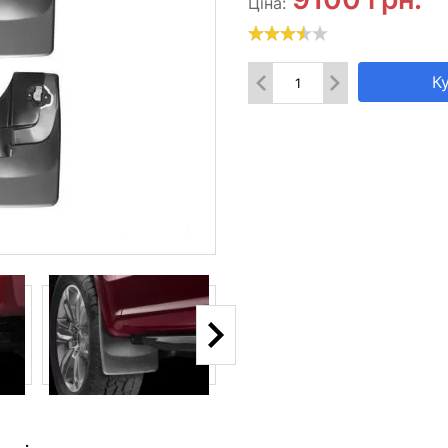
Ціна:
К