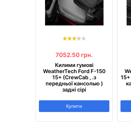
7052.50
грн.
Килими гумові
WeatherTech Ford F-150
We
15+ (CrewCab , .з
15+
передньої кансолью )
к
задні сірі
Купити