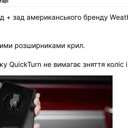
тарі
д + зад американського бренду Weath
кими розширниками крил.
 QuickTurn не вимагає зняття коліс і