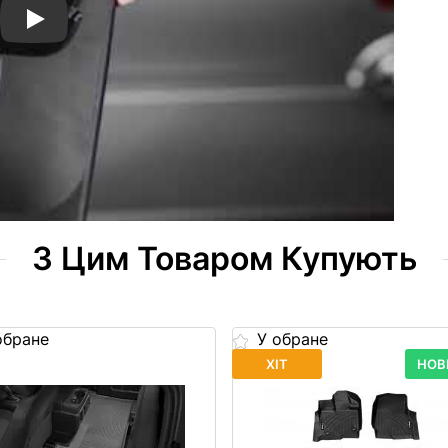
WeatherTech MudFlaps Comprehensive Overview
З Цим Товаром Купують
обране
У обране
ХІТ
НОВ