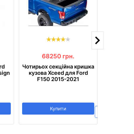
68250
грн.
11
rd
Чотирьох секційна кришка
Бампе
sign
кузова Xceed для Ford
посилени
F150 2015-2021
2017
Купити
Повідомити