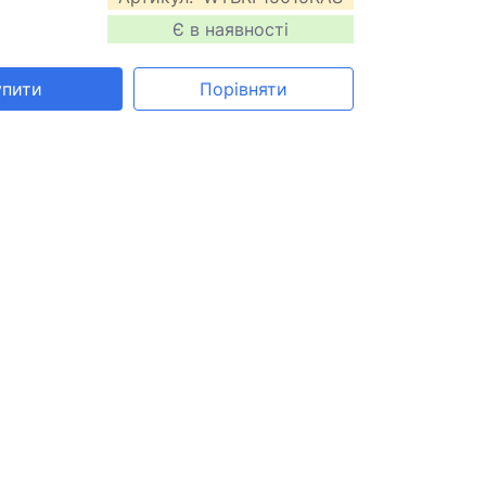
Є в наявності
упити
Порівняти