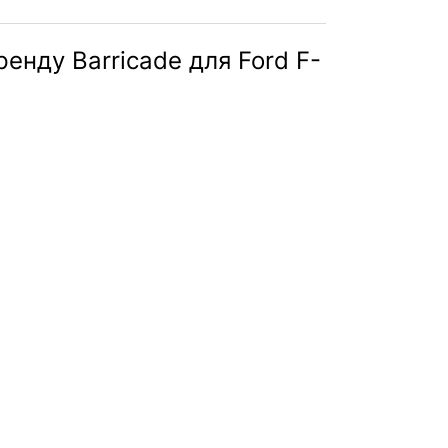
енду Barricade для Ford F-
mper Review & Install