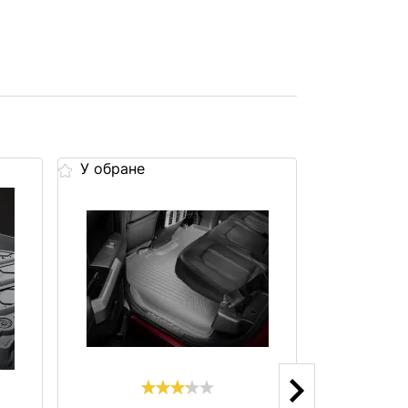
У обране
У обране