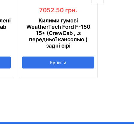
7052.50
грн.
7
лені
Килими гумові
Дефлект
Cab
WeatherTech Ford F-150
Ford F-
15+ (CrewCab , .з
передньої кансолью )
задні сірі
Купити