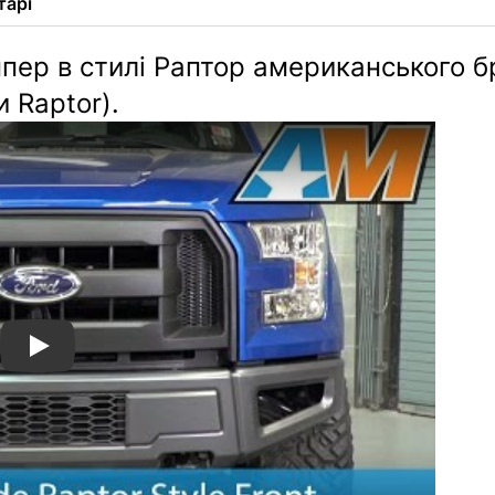
тарі
ер в стилі Раптор американського бр
 Raptor).
2015-2017 Ford F-150 Barricade Raptor Style Front Bu