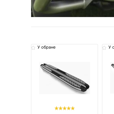
У обране
У 