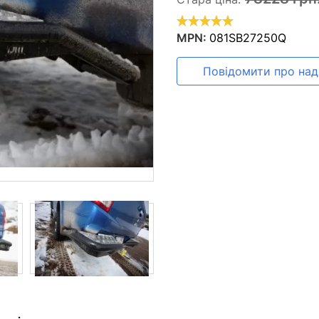
MPN:
081SB27250Q
Повідомити про на