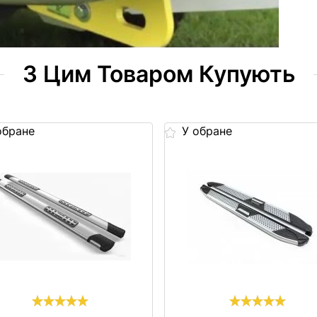
З Цим Товаром Купують
обране
У обране