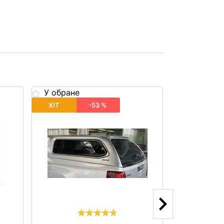
У обране
У обране
ХІТ
-53 %
ХІТ