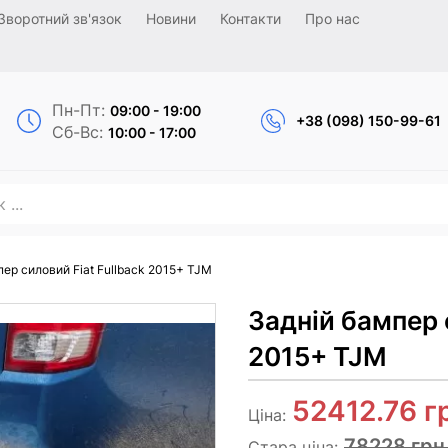
Зворотний зв'язок
Новини
Контакти
Про нас
Пн-Пт:
09:00 - 19:00
+38 (098) 150-99-61
Сб-Вс:
10:00 - 17:00
пер силовий Fiat Fullback 2015+ TJM
Задній бампер 
2015+ TJM
52412.76
г
Ціна:
78228 грн
Стара ціна: