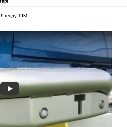
тарі
 бренду TJM.
TJM Brendale on the hoist MQ Triton RB6 Rear Bar 4w